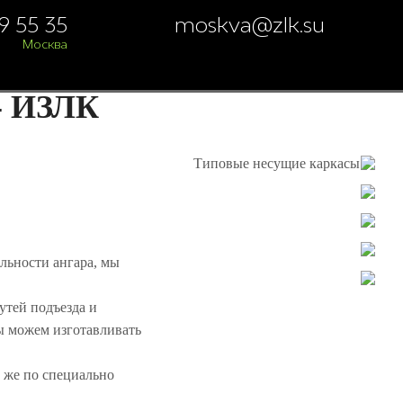
29 55 35
moskva@zlk.su
Москва
 ИЗЛК
Типовые несущие каркасы
льности ангара, мы
утей подъезда и
мы можем изготавливать
и же по специально