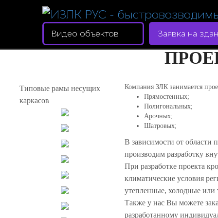
Видео объектов
Заявка на зда
ПРОЕ
Компания ЗЛК занимается прое
Типовые рамы несущих
Прямостенных;
каркасов
Полигональных;
Арочных;
Шатровых;
В зависимости от области 
производим разработку вн
При разработке проекта кро
климатические условия рег
утепленные, холодные или 
Также у нас Вы можете зак
разработанному индивидуал