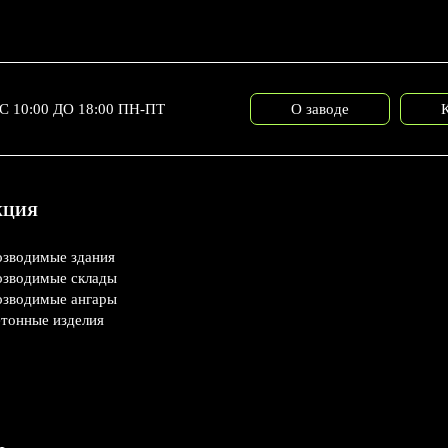
С 10:00 ДО 18:00 ПН-ПТ
О заводе
КЦИЯ
озводимые здания
озводимые склады
озводимые ангары
тонные изделия