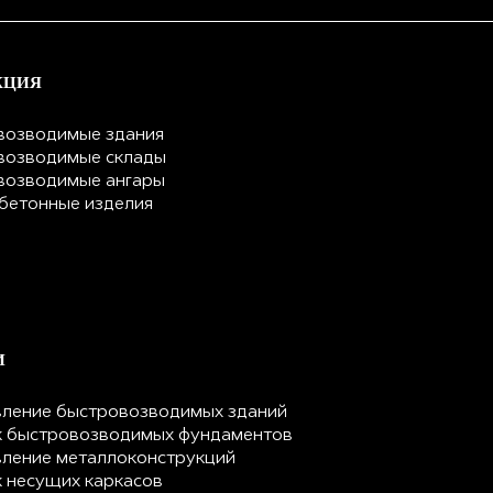
КЦИЯ
возводимые здания
возводимые склады
возводимые ангары
бетонные изделия
И
вление быстровозводимых зданий
 быстровозводимых фундаментов
вление металлоконструкций
 несущих каркасов