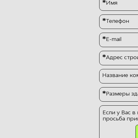
*
Имя
*
Телефон
*
E-mail
*
Адрес стро
Название ко
*
Размеры зда
Если у Вас в
просьба при