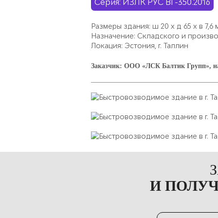
Серия: ИЗЛК РУС ВГ-350.2016
Размеры здания:
ш 20 х д 65 х в 7,6 
Назначение:
Складского и произв
Локация:
Эстония, г. Таллин
Заказчик:
ООО «ЛСК Балтик Групп», на
И ПОЛУ