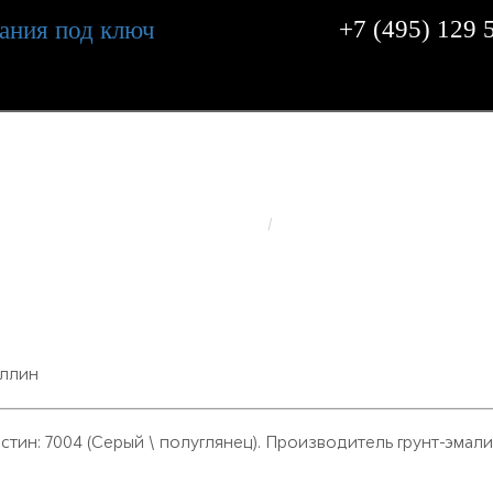
+7 (495) 129 
ОЗВОДИМОЕ ЗДАНИЕ В Г
РЕАЛИЗОВАННЫЕ ОБЪЕКТЫ
БЫСТРОВОЗВОДИМОЕ ЗДАНИЕ 
ИЗЛК RUS
стин: 7004 (Серый \ полуглянец). Производитель грунт-эмал