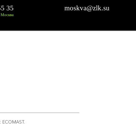
55 35
moskva@zlk.su
Москва
. ТАЛЛИН
В Г. ТАЛЛИН
и: ECOMAST.