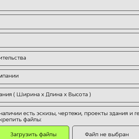
ительства
мпании
ния ( Ширина х Длина х Высота )
 наличии есть эскизы, чертежи, проекты здания и г
крепить файлы:
Загрузить файлы
Файл не выбран