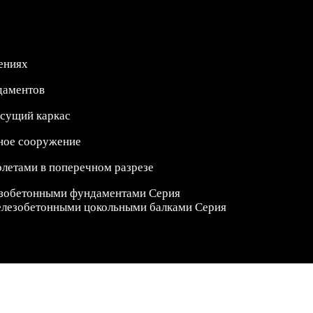
ениях
даментов
сущий каркас
ное сооружение
олетами в поперечном разрезе
лезобетонными фундаментами Серия
елезобетонными цокольными балками Серия