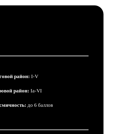
говой район:
I-V
ровой район:
Iа-VI
смичность:
до 6 баллов