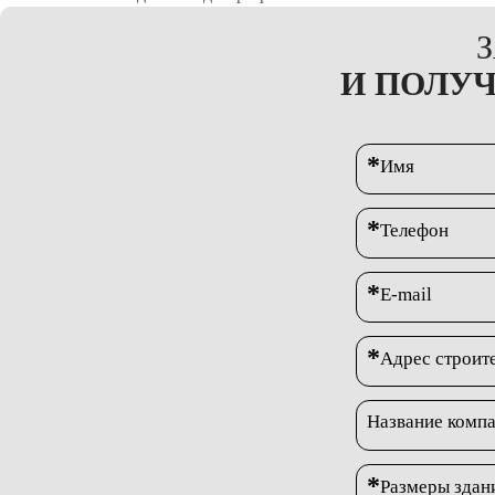
И ПОЛУ
*
Имя
*
Телефон
*
E-mail
*
Адрес строит
Название комп
*
Размеры здани