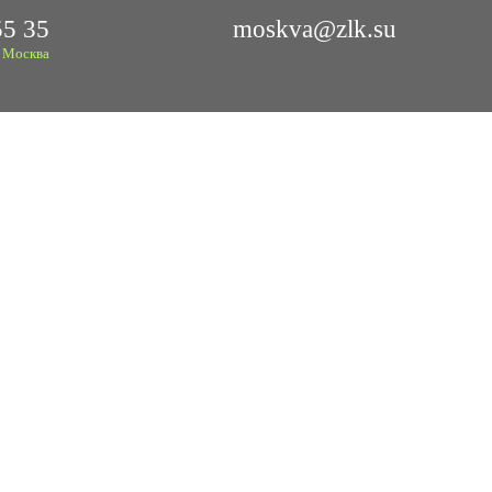
55 35
moskva@zlk.su
Москва
БАЛКАМИ