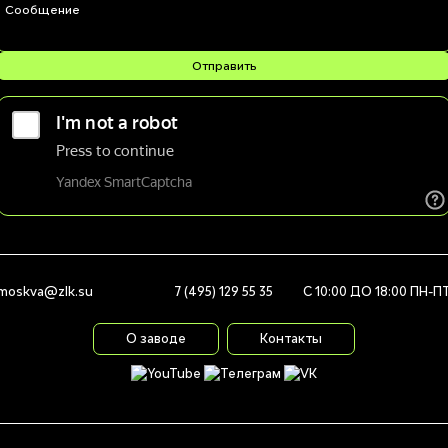
Сообщение
moskva@zlk.su
7 (495) 129 55 35
С 10:00 ДО 18:00 ПН-П
О заводе
Контакты