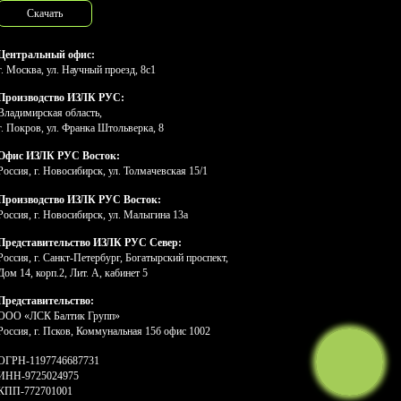
Скачать
Центральный офис:
г. Москва, ул. Научный проезд, 8с1
Производство ИЗЛК РУС:
Владимирская область,
г. Покров, ул. Франка Штольверка, 8
Офис ИЗЛК РУС Восток:
Россия, г. Новосибирск, ул. Толмачевская 15/1
Производство ИЗЛК РУС Восток:
Россия, г. Новосибирск, ул. Малыгина 13а
Представительство ИЗЛК РУС Север:
Россия, г. Санкт-Петербург, Богатырский проспект,
Дом 14, корп.2, Лит. А, кабинет 5
Представительство:
ООО «ЛСК Балтик Групп»
Россия, г. Псков, Коммунальная 15б офис 1002
ОГРН-1197746687731
ИНН-9725024975
КПП-772701001