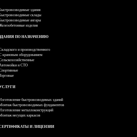
Быстровозводимые здания
Быстровозводимые склады
Быстровозводимые ангары
Железобетонные изделия
ЗДАНИЯ ПО НАЗНАЧЕНИЮ
Складского и производственного
С крановым оборудованием
Сельскохозяйственные
Автомойки и СТО
Спортивные
Торговые
УСЛУГИ
Изготовление быстровозводимых зданий
Монтаж быстровозводимых фундаментов
Изготовление металлоконструкций
Монтаж несущих каркасов
СЕРТИФИКАТЫ И ЛИЦЕНЗИИ