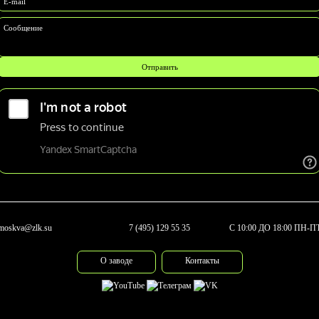
E-mail
Сообщение
moskva@zlk.su
7 (495) 129 55 35
С 10:00 ДО 18:00 ПН-П
О заводе
Контакты