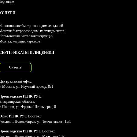
Торговые
УСЛУГИ
Изготовление быстровозводимых зданий
Монтаж быстровозводимых фундаментов
Изготовление металлоконструкций
Монтаж несущих каркасов
СЕРТИФИКАТЫ И ЛИЦЕНЗИИ
Скачать
Центральный офис:
г. Москва, ул. Научный проезд, 8с1
Производство ИЗЛК РУС:
Владимирская область,
г. Покров, ул. Франка Штольверка, 8
Офис ИЗЛК РУС Восток:
Россия, г. Новосибирск, ул. Толмачевская 15/1
Производство ИЗЛК РУС Восток:
Россия, г. Новосибирск, ул. Малыгина 13а