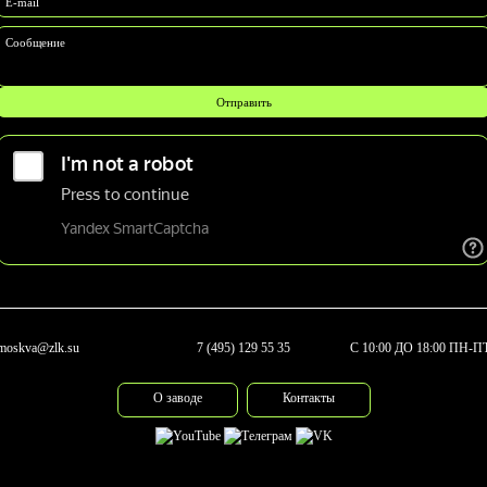
E-mail
Сообщение
moskva@zlk.su
7 (495) 129 55 35
С 10:00 ДО 18:00 ПН-П
О заводе
Контакты