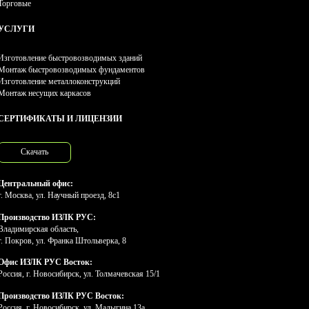
Торговые
УСЛУГИ
Изготовление быстровозводимых зданий
Монтаж быстровозводимых фундаментов
Изготовление металлоконструкций
Монтаж несущих каркасов
СЕРТИФИКАТЫ И ЛИЦЕНЗИИ
Скачать
Центральный офис:
г. Москва, ул. Научный проезд, 8с1
Производство ИЗЛК РУС:
Владимирская область,
г. Покров, ул. Франка Штольверка, 8
Офис ИЗЛК РУС Восток:
Россия, г. Новосибирск, ул. Толмачевская 15/1
Производство ИЗЛК РУС Восток:
Россия, г. Новосибирск, ул. Малыгина 13а