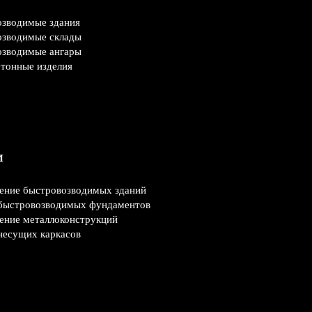
озводимые здания
озводимые склады
озводимые ангары
тонные изделия
И
ение быстровозводимых зданий
быстровозводимых фундаментов
ение металлоконструкций
несущих каркасов