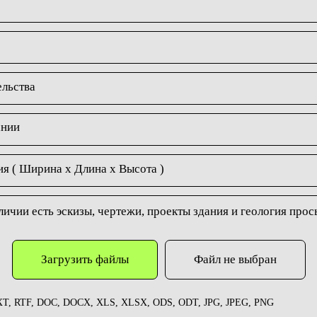
ельства
ании
я ( Ширина х Длина х Высота )
аличии есть эскизы, чертежи, проекты здания и геология про
Загрузить файлы
Файл не выбран
T, RTF, DOC, DOCX, XLS, XLSX, ODS, ODT, JPG, JPEG, PNG