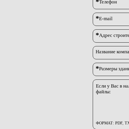
*
Телефон
*
E-mail
*
Адрес строит
Название комп
*
Размеры здани
Если у Вас в н
файлы:
ФОРМАТ: PDF, TX