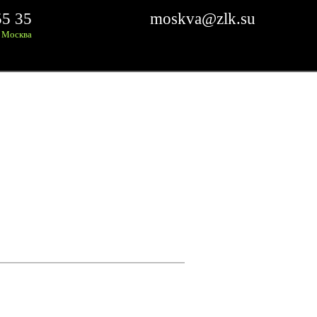
55 35
moskva@zlk.su
Москва
Ы БЫСТРОВОЗВОДИМОГО
ЗВОДИМОГО ЗДАНИЯ В Г. ЗЕЛЕНОГРАД