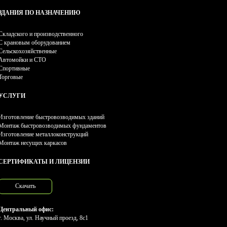
ЗДАНИЯ ПО НАЗНАЧЕНИЮ
Складского и производственного
С крановым оборудованием
Сельскохозяйственные
Автомойки и СТО
Спортивные
Торговые
УСЛУГИ
Изготовление быстровозводимых зданий
Монтаж быстровозводимых фундаментов
Изготовление металлоконструкций
Монтаж несущих каркасов
СЕРТИФИКАТЫ И ЛИЦЕНЗИИ
Скачать
Центральный офис:
г. Москва, ул. Научный проезд, 8с1