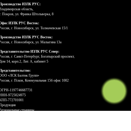
Производство ИЗЛК РУС:
Владимирская область,
г. Покров, ул. Франка Штольверка, 8
Офис ИЗЛК РУС Восток:
Россия, г. Новосибирск, ул. Толмачевская 15/1
Производство ИЗЛК РУС Восток:
Россия, г. Новосибирск, ул. Малыгина 13а
Представительство ИЗЛК РУС Север:
Россия, г. Санкт-Петербург, Богатырский проспект,
Дом 14, корп.2, Лит. А, кабинет 5
Представительство:
ООО «ЛСК Балтик Групп»
Россия, г. Псков, Коммунальная 15б офис 1002
ОГРН-1197746687731
ИНН-9725024975
КПП-772701001
Продукция
Региональные страницы
Работаем исключительно на лицензионных ПО