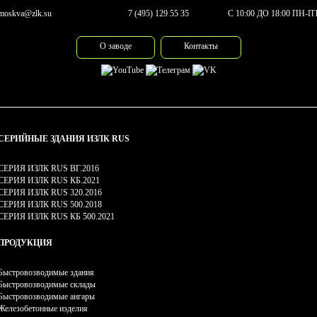
moskva@zlk.su
7 (495) 129 55 35
С 10:00 ДО 18:00 ПН-П
О заводе
Контакты
СЕРИЙНЫЕ ЗДАНИЯ ИЗЛК RUS
СЕРИЯ ИЗЛК RUS ВГ.2016
СЕРИЯ ИЗЛК RUS КБ.2021
СЕРИЯ ИЗЛК RUS 320.2016
СЕРИЯ ИЗЛК RUS 500.2018
СЕРИЯ ИЗЛК RUS КБ 500.2021
ПРОДУКЦИЯ
Быстровозводимые здания
Быстровозводимые склады
Быстровозводимые ангары
Железобетонные изделия