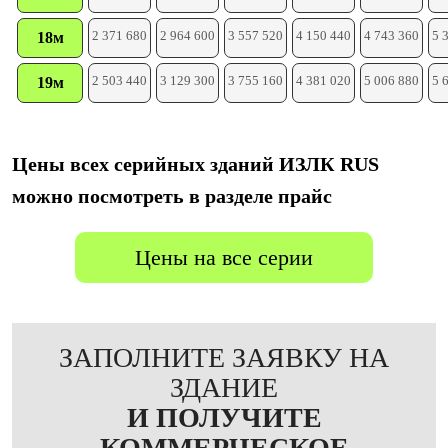
2 371 680
2 964 600
3 557 520
4 150 440
4 743 360
5 
18м
2 503 440
3 129 300
3 755 160
4 381 020
5 006 880
5 
19м
Цены всех серийных зданий ИЗЛК RUS
можно посмотреть в разделе прайс
Цены на все серии
ЗАПОЛНИТЕ ЗАЯВКУ НА
ЗДАНИЕ
И ПОЛУЧИТЕ
КОММЕРЧЕСКОЕ