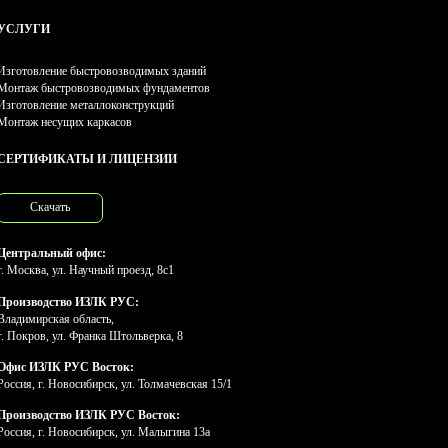
УСЛУГИ
Изготовление быстровозводимых зданий
Монтаж быстровозводимых фундаментов
Изготовление металлоконструкций
Монтаж несущих каркасов
СЕРТИФИКАТЫ И ЛИЦЕНЗИИ
Скачать
Центральный офис:
г. Москва, ул. Научный проезд, 8с1
Производство ИЗЛК РУС:
Владимирская область,
г. Покров, ул. Франка Штольверка, 8
Офис ИЗЛК РУС Восток:
Россия, г. Новосибирск, ул. Толмачевская 15/1
Производство ИЗЛК РУС Восток:
Россия, г. Новосибирск, ул. Малыгина 13а