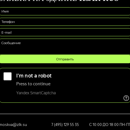
Имя
Телефон
E-mail
Сообщение
moskva@zlk.su
7 (495) 129 55 35
С 10:00 ДО 18:00 ПН-П