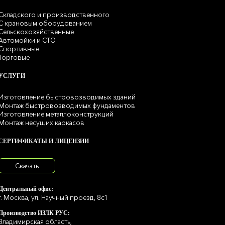
Складского и производственного
С крановым оборудованием
Сельскохозяйственные
Автомойки и СТО
Спортивные
Торговые
УСЛУГИ
Изготовление быстровозводимых зданий
Монтаж быстровозводимых фундаментов
Изготовление металлоконструкций
Монтаж несущих каркасов
СЕРТИФИКАТЫ И ЛИЦЕНЗИИ
Скачать
Центральный офис:
г. Москва, ул. Научный проезд, 8с1
Производство ИЗЛК РУС:
Владимирская область,