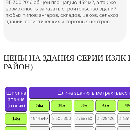
ВГ-300.2016 общей площадью 432 м2, а так же
возможность заказать строительство зданий
любых типов: ангаров, складов, цехов, сельхоз
зданий, логистических и торговых центров.
ЦЕНЫ НА ЗДАНИЯ СЕРИИ ИЗЛК R
РАЙОН)
Ширина
Длина здания в метрах (высот
здания
(в осях)
30м
36м
42м
48
24м
1 844 640
2 305 800
2 766 960
3 228 120
3 689
14м