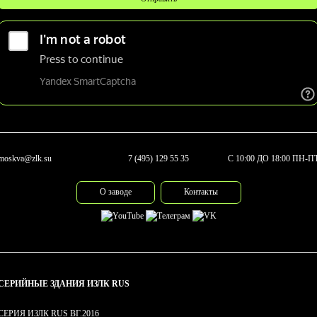
moskva@zlk.su
7 (495) 129 55 35
С 10:00 ДО 18:00 ПН-П
О заводе
Контакты
СЕРИЙНЫЕ ЗДАНИЯ ИЗЛК RUS
СЕРИЯ ИЗЛК RUS ВГ.2016