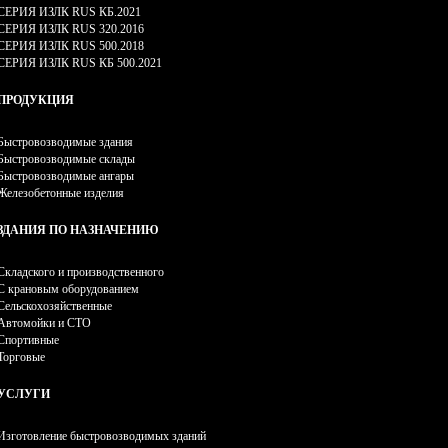
СЕРИЯ ИЗЛК RUS КБ.2021
СЕРИЯ ИЗЛК RUS 320.2016
СЕРИЯ ИЗЛК RUS 500.2018
СЕРИЯ ИЗЛК RUS КБ 500.2021
ПРОДУКЦИЯ
Быстровозводимые здания
Быстровозводимые склады
Быстровозводимые ангары
Железобетонные изделия
ЗДАНИЯ ПО НАЗНАЧЕНИЮ
Складского и производственного
С крановым оборудованием
Сельскохозяйственные
Автомойки и СТО
Спортивные
Торговые
УСЛУГИ
Изготовление быстровозводимых зданий